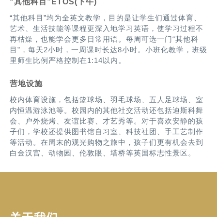
“其他科目”ETOS(下午)
“其他科目”均为全英文教学，目的是让学生们通过体育、
艺术、生活技能等课程更深入地学习英语，使学习过程不
再枯燥，也能学会更多日常用语。每周可选一门“其他科
目”，每天2小时，一周课时长达8小时。小班化教学，班级
里师生比例严格控制在1:14以内。
营地设施
校内体育设施，包括篮球场、羽毛球场、五人足球场、室
内恒温游泳池等。校园内的其他社交活动还包括迪斯科舞
会、户外烧烤、友谊比赛、才艺秀等。对于喜欢安静的孩
子们，学校还提供图书馆自习室、科技社团、手工艺制作
等活动。在周末的观光购物之旅中，孩子们更有机会去到
白金汉宫、动物园、伦敦眼、塔桥等英国标志性景区。