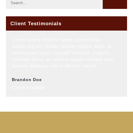
Client Testimonials
Lorem ipsum dolor sit amet, consectetur
adipiscing elit. Donec laoreet magna diam, id
ullamcorper lacus suscipit vehicula. In porta
vehicula lacus, ac viverra ipsum volutpat quis.
Aenean dapibus, nisl in efficitur iaculis.
Brandon Doe
Ceo & Founder