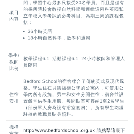
間，學習中心最多只接受30名學員。而且是僅有
的幾所院校會教授自然科學和邏輯這兩科英國私
項目
立學校入學考試的必考科目。為期三周的課程包
內容
括：
36小時英語
18小時自然科學，數學和邏輯
學生/
教學課程6:1; 活動課程6:1; 24小時教師和管理人
教師
員陪同
比例
Bedford School的宿舍糅合了傳統英式及現代風
格。學生住在貝德福德公學的公寓內，可使用公
住宿
學內所有設施。男生和女生分開住宿，宿舍並設
安排
置飯堂供學生用膳。每間臥室可容納1至2名學生
（部份單人房為設有浴室套房）。所有學生均獲
駐校的教職員貼身照料。
機構
http://www.bedfordschool.org.uk
請
點擊這裏
下
官方