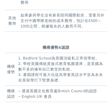
費用
如果參與學生沒有家長陪同國際航班，需要另外
其他
支付中國帶隊老師的成本費用，預計在£500～
費用
1000之間，根據報名的人數而不同。
機構優勢&認證
1. Bedford School為英國頂級私立寄宿學校。
2. 學校英國傳統貴族式教育氛圍濃厚，是英國為
機構
數不多的擁有自己教堂的私校。
優勢
3. 暑期課程可最大化提高學童英語水平並為未未
在英留學打下堅實基礎。
機構
– 通過英國文化教育處British Council的認證
認證
– English UK 會員