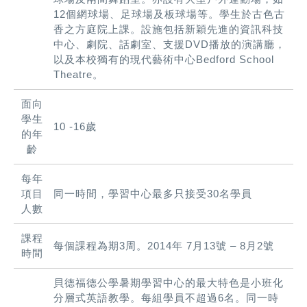
12個網球場、足球場及板球場等。學生於古色古
香之方庭院上課。設施包括新穎先進的資訊科技
中心、劇院、話劇室、支援DVD播放的演講廳，
以及本校獨有的現代藝術中心Bedford School
Theatre。
面向
學生
10 -16歲
的年
齡
每年
項目
同一時間，學習中心最多只接受30名學員
人數
課程
每個課程為期3周。2014年 7月13號 – 8月2號
時間
貝德福德公學暑期學習中心的最大特色是小班化
分層式英語教學。每組學員不超過6名。同一時