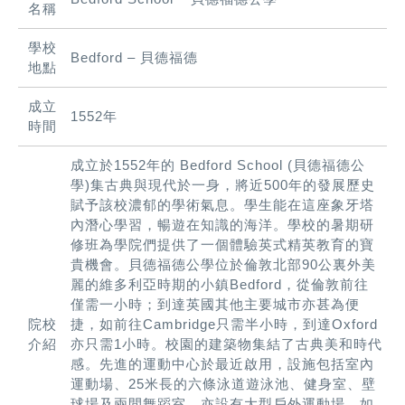
名稱
學校
Bedford – 貝德福德
地點
成立
1552年
時間
成立於1552年的 Bedford School (貝德福德公
學)集古典與現代於一身，將近500年的發展歷史
賦予該校濃郁的學術氣息。學生能在這座象牙塔
內潛心學習，暢遊在知識的海洋。學校的暑期研
修班為學院們提供了一個體驗英式精英教育的寶
貴機會。貝德福德公學位於倫敦北部90公裏外美
麗的維多利亞時期的小鎮Bedford，從倫敦前往
僅需一小時；到達英國其他主要城市亦甚為便
院校
捷，如前往Cambridge只需半小時，到達Oxford
介紹
亦只需1小時。校園的建築物集結了古典美和時代
感。先進的運動中心於最近啟用，設施包括室內
運動場、25米長的六條泳道遊泳池、健身室、壁
球場及兩間舞蹈室。亦設有大型戶外運動場，如