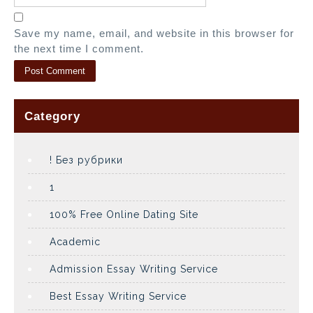
Save my name, email, and website in this browser for
the next time I comment.
Category
! Без рубрики
1
100% Free Online Dating Site
Academic
Admission Essay Writing Service
Best Essay Writing Service