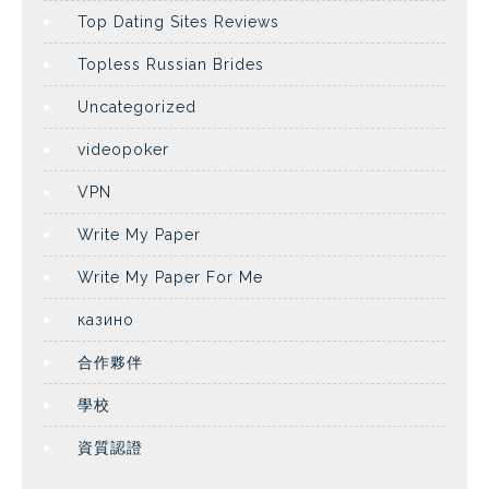
Top Dating Sites Reviews
Topless Russian Brides
Uncategorized
videopoker
VPN
Write My Paper
Write My Paper For Me
казино
合作夥伴
學校
資質認證