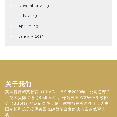
November 2013
July 2013
April 2013
January 2013
关于我们
英国普德精英教育（UKAG）成立于2013年，公司总部位
于英国贝德福德（Bedford）。作为英国私立寄宿学校协
会（BBSN）的认证会员，是一家根植在英国多年，为中
国家长和孩子提供英国低龄留学全套解决方案的教育机
构。