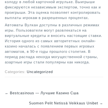
колоду в любой карточной игрульке. Выигрыши
фиксируются независимым экспертом, точно как и
проигрыши. Эта оценка позволяет контролировать
выплаты игрокам в разрешенных процентах.
Автоматы Вулкан доступны в различных режимах
игры. Пользователи могут развлекаться на
виртуальные кредиты и вносить настоящие ставки.
История одного из самых авторитетных онлайн-
казино началась с появлением первых игровых
автоматов, в 90-е годы прошлого столетия. В
период распада некогда могущественной страны,
азартные игры стали популярны как никогда.
Categories:
Uncategorized
←
Bestcasinous — Лучшие Казино Сша
P
Suomen Pelit Netissä Veikkaus Unibet
→
o