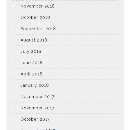
November 2018
October 2018
September 2018
August 2018
July 2018
June 2018
April 2018
January 2018
December 2017
November 2017
October 2017