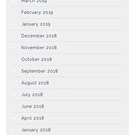
March 2019
February 2019
January 2019
December 2018
November 2018
October 2018
September 2018
August 2018
July 2018
June 2018
April 2018
January 2018