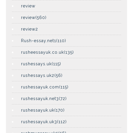
review
review(560)
review2
Rush-essay.net1(110)
rusheessayuk.co.uk(135)
rushessays.uk(115)
rushessays.uk2(56)
rushessayuk.com(115)
rushessayuk.net3(72)
rushessayuk.uk(170)
rushessayuk.uk3(112)