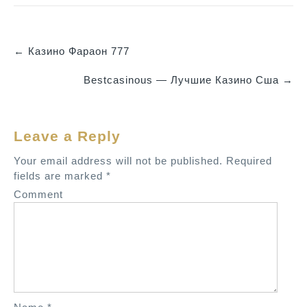
←
Казино Фараон 777
P
Bestcasinous — Лучшие Казино Сша
→
o
s
t
Leave a Reply
n
a
Your email address will not be published.
Required
v
fields are marked
*
i
Comment
g
a
t
i
o
n