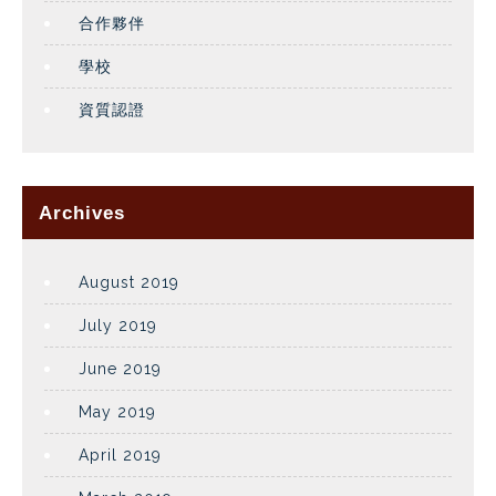
合作夥伴
學校
資質認證
Archives
August 2019
July 2019
June 2019
May 2019
April 2019