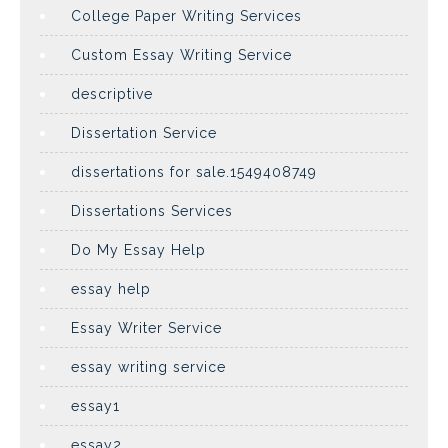
College Paper Writing Services
Custom Essay Writing Service
descriptive
Dissertation Service
dissertations for sale.1549408749
Dissertations Services
Do My Essay Help
essay help
Essay Writer Service
essay writing service
essay1
essay2