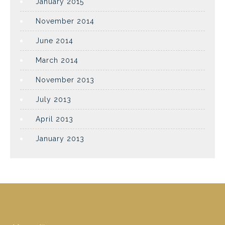
January 2015
November 2014
June 2014
March 2014
November 2013
July 2013
April 2013
January 2013