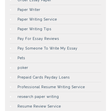
Order Essay Paper
Paper Writer
Paper Writing Service
Paper Writing Tips
Pay For Essay Reviews
Pay Someone To Write My Essay
Pets
poker
Prepaid Cards Payday Loans
Professional Resume Writing Service
research paper writing
Resume Review Service